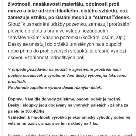
životnosti, nasákavosti materiálu, odolnosti proti
mrazu a také udržení hladkého, čistého vzhledu, což
zamezuje vzniku, porůstání mechů a “stárnutí”desek.
Slouží k usnadnění údržby pozemku, zamezují prorůstání
plevele do plotu a brání ve vstupu nežádoucím
"návštěvníkům" Vašeho pozemku (kočkám, psům, atp.).
Desky se umisťují do držáků umístěných na sloupcích
nebo přímo do profilovaných sloupků, to přesně vymezí
osovou vzdálenost jednotlivých polí.
V případě požadavku na použití v agresivním prostředí nám
pošlete požadavek a vyrobíme Vám desky vyhovující takovému
prostředí.
Po dohodě zajistíme výrobu desek různých délek.
Dopravu Vám dle dohody zajistíme, osobní odběr je možný.
Desky i sloupky jsou dodávány na vratných paletách - záloha za
paletu je 300,-Kč/ks
Vzhledem k hmotnosti výrobků je ekonomicky výhodný odběr ve
větším množství, snižují se tím náklady na 1 ks.
Výhodná poloha Havlíčkova Brodu umožňuje dosah prakticky ze všech