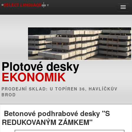
SELECT LANGUAGE
▼
HLAVNÍ STRANA
MALOOBCHOD
KOMPLETNÍ SORTIMENT
FOTOGALERIE
KE STAŽENÍ
Plotové desky
KONTAKTY
EKONOMIK
PRODEJNÍ SKLAD: U TOPÍREN 36, HAVLÍČKŮV
BROD
Betonové podhrabové desky "S
REDUKOVANÝM ZÁMKEM"