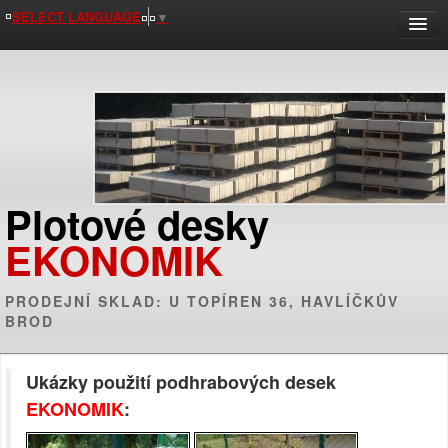
SELECT LANGUAGE
▼
HLAVNÍ STRANA
MALOOBCHOD
KOMPLETNÍ SORTIMENT
FOTOGALERIE
KE STAŽENÍ
Plotové desky
KONTAKTY
EKONOMIK
PRODEJNÍ SKLAD: U TOPÍREN 36, HAVLÍČKŮV
BROD
Ukázky použití podhrabových desek
EKONOMIK
: